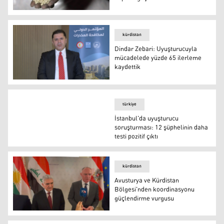
Irak ve Suriye’den ortak operasyon: 400 bin uyuşturucu h
kürdistan
Dindar Zebari: Uyuşturucuyla
mücadelede yüzde 65 ilerleme
kaydettik
Dindar Zebari: Uyuşturucuyla mücadelede yüzde 65 iler
türkiye
İstanbul'da uyuşturucu
İstanbul'da uyuşturucu soruşturması: 12 şüph
soruşturması: 12 şüphelinin daha
testi pozitif çıktı
kürdistan
Avusturya ve Kürdistan
Bölgesi'nden koordinasyonu
güçlendirme vurgusu
Avusturya ve Kürdistan Bölgesi'nden koordinasyonu gü