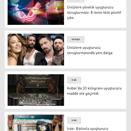
Ünlülere yönelik uyuşturucu
soruşturması: 8 ismin testi pozitif
çıktı
Ünlülere yönelik uyuşturucu soruşturması: 8 ismin testi p
türkiye
Ünlülere uyuşturucu
soruşturmasında yeni dalga
Ünlülere uyuşturucu soruşturmasında yeni dalga
Irak
Anbar'da 33 kilogram uyuşturucu
madde ele geçirildi
Anbar'da 33 kilogram uyuşturucu madde ele geçirildi
Irak
Irak- Balonla uyuşturucu