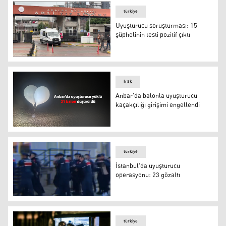
türkiye
Uyuşturucu soruşturması: 15
şüphelinin testi pozitif çıktı
Uyuşturucu soruşturması: 15 şüphelinin testi pozitif çıkt
Irak
Anbar'da balonla uyuşturucu
kaçakçılığı girişimi engellendi
Anbar'da balonla uyuşturucu kaçakçılığı girişimi engelle
türkiye
İstanbul'da uyuşturucu
operasyonu: 23 gözaltı
İstanbul'da uyuşturucu operasyonu: 23 gözaltı
türkiye