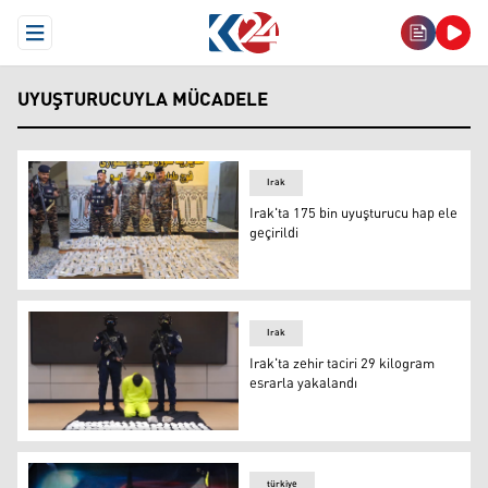
Open Menu
UYUŞTURUCUYLA MÜCADELE
Irak
Irak'ta 175 bin uyuşturucu hap ele
geçirildi
Irak'ta 175 bin uyuşturucu hap ele geçirildi
Irak
Irak'ta zehir taciri 29 kilogram
esrarla yakalandı
Irak'ta zehir taciri 29 kilogram esrarla yakalandı
türkiye