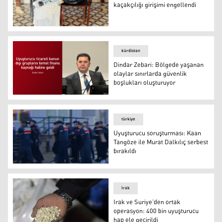
kaçakçılığı girişimi engellendi
Irak- Balonla uyuşturucu kaçakçılığı girişimi engellendi
kürdistan
Dindar Zebari: Bölgede yaşanan
olaylar sınırlarda güvenlik
boşlukları oluşturuyor
Dindar Zebari: Bölgede yaşanan olaylar sınırlarda güven
türkiye
Uyuşturucu soruşturması: Kaan
Tangöze ile Murat Dalkılıç serbest
bırakıldı
Uyuşturucu soruşturması: Kaan Tangöze ile Murat Dalkılı
Irak
Irak ve Suriye’den ortak
operasyon: 400 bin uyuşturucu
hap ele geçirildi