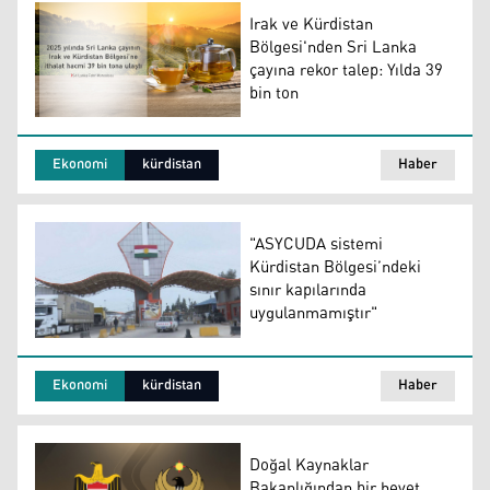
Irak ve Kürdistan
Bölgesi'nden Sri Lanka
çayına rekor talep: Yılda 39
bin ton
Irak ve Kürdistan Bölgesi'nden Sri Lanka çayına rekor ta
Ekonomi
kürdistan
Haber
"ASYCUDA sistemi
Kürdistan Bölgesi’ndeki
sınır kapılarında
uygulanmamıştır"
"ASYCUDA sistemi Kürdistan Bölgesi’ndeki sınır kapıla
Ekonomi
kürdistan
Haber
Doğal Kaynaklar
Bakanlığından bir heyet