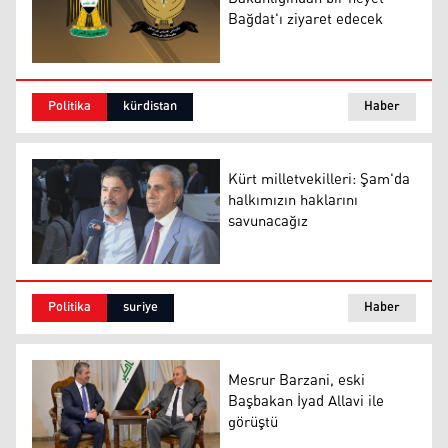
Bağdat'ı ziyaret edecek
Doğal Kaynaklar Bakanlığından bir heyet Bağdat'ı ziyar
Politika
kürdistan
Haber
Kürt milletvekilleri: Şam'da
halkımızın haklarını
savunacağız
Kürt milletvekilleri: Şam'da halkımızın haklarını savun
Politika
suriye
Haber
Mesrur Barzani, eski
Başbakan İyad Allavi ile
görüştü