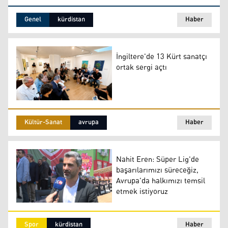
Yarım asırlık gurur: Duhok’un il oluşunun yıl dönümü
Genel
kürdistan
Haber
İngiltere'de 13 Kürt sanatçı
ortak sergi açtı
İngiltere'de 13 Kürt sanatçı ortak sergi açtı
Kültür-Sanat
avrupa
Haber
Nahit Eren: Süper Lig'de
başarılarımızı süreceğiz,
Avrupa'da halkımızı temsil
etmek istiyoruz
Amedspor Başkanı Nahit Eren
Spor
kürdistan
Haber