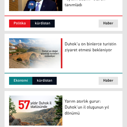
tanımladı
Kürdistan Bölgesi Haberleşme ve Ulaştırma Bakanı An
Politika
kürdistan
Haber
Duhok'u on binlerce turistin
ziyaret etmesi bekleniyor
Duhok'u on binlerce turistin ziyaret etmesi bekleniyor
Ekonomi
kürdistan
Haber
Yarım asırlık gurur:
Duhok’un il oluşunun yıl
dönümü