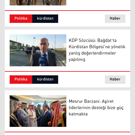
Mesrur Barzani, eski Başbakan İyad Allavi ile görüştü
Politika
kürdistan
Haber
KDP Sözcüsü: Bağdat'ta
Kürdistan Bölgesi'ne yönelik
yanlış değerlendirmeler
yapılmış
KDP Sözcüsü: Bağdat'ta Kürdistan Bölgesi'ne yönelik y
Politika
kürdistan
Haber
Mesrur Barzani: Aşiret
liderlerinin desteği bize güç
katmakta
Mesrur Barzani: Aşiret liderlerinin desteği bize güç ka