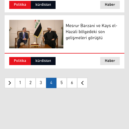
Politika
kürdistan
Haber
Mesrur Barzani ve Kays el-
Hazali bölgedeki son
gelişmeleri görüştü
Mesrur Barzani ve Kays el-Hazali bölgedeki son gelişme
Politika
kürdistan
Haber
1
2
3
4
5
6