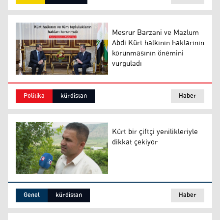
Mesrur Barzani ve Mazlum
Abdi Kürt halkının haklarının
korunmasının önemini
vurguladı
Mesrur Barzani ve Mazlum Abdi Kürt halkının hakların
Politika
kürdistan
Haber
Kürt bir çiftçi yenilikleriyle
dikkat çekiyor
Kürt bir çiftçi yenilikleriyle dikkat çekiyor
Genel
kürdistan
Haber