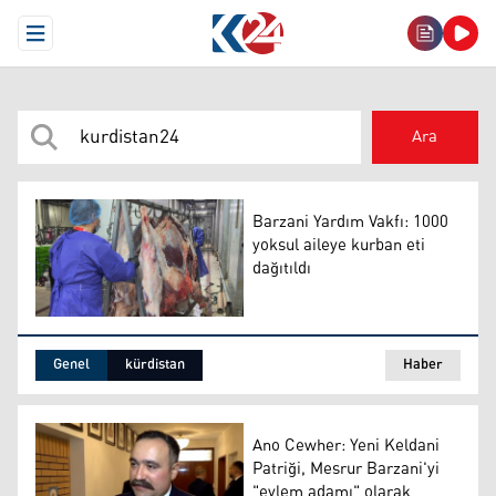
Open Menu
Ara
Barzani Yardım Vakfı: 1000
yoksul aileye kurban eti
dağıtıldı
Barzani Yardım Vakfı: 1000 yoksul aileye kurban eti dağıt
Genel
kürdistan
Haber
Ano Cewher: Yeni Keldani
Patriği, Mesrur Barzani'yi
"eylem adamı" olarak