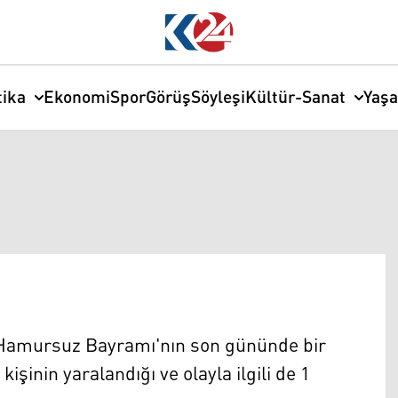
tika
Ekonomi
Spor
Görüş
Söyleşi
Kültür-Sanat
Yaş
 Hamursuz Bayramı'nın son gününde bir
kişinin yaralandığı ve olayla ilgili de 1