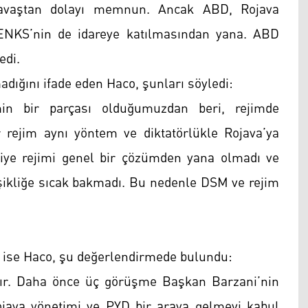
 savaştan dolayı memnun. Ancak ABD, Rojava
ENKS’nin de idareye katılmasından yana. ABD
edi.
dığını ifade eden Haco, şunları söyledi:
min bir parçası olduğumuzdan beri, rejimde
 rejim aynı yöntem ve diktatörlükle Rojava’ya
iye rejimi genel bir çözümden yana olmadı ve
şikliğe sıcak bakmadı. Bu nedenle DSM ve rejim
a ise Haco, şu değerlendirmede bulundu:
ır. Daha önce üç görüşme Başkan Barzani’nin
java yönetimi ve PYD bir araya gelmeyi kabul