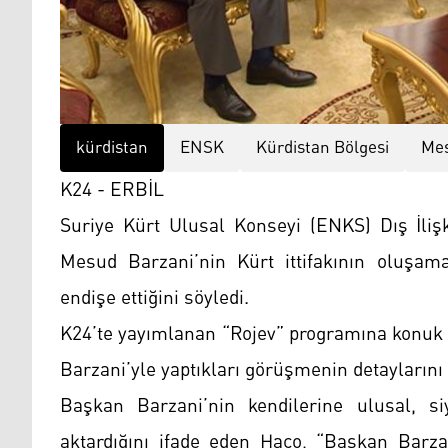
kürdistan
ENSK
Kürdistan Bölgesi
Mes
K24 - ERBİL
Suriye Kürt Ulusal Konseyi (ENKS) Dış İli
Mesud Barzani’nin Kürt ittifakının oluşam
endişe ettiğini söyledi.
K24’te yayımlanan “Rojev” programına konuk
Barzani’yle yaptıkları görüşmenin detaylarını 
Başkan Barzani’nin kendilerine ulusal, si
aktardığını ifade eden Haco, “Başkan Barza