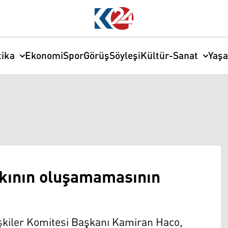
tika
Ekonomi
Spor
Görüş
Söyleşi
Kültür-Sanat
Yaş
fakının oluşamamasının
işkiler Komitesi Başkanı Kamiran Haco,