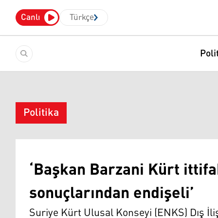
Canlı
Türkçe
Poli
Politika
‘Başkan Barzani Kürt itti
sonuçlarından endişeli’
Suriye Kürt Ulusal Konseyi (ENKS) Dış İl