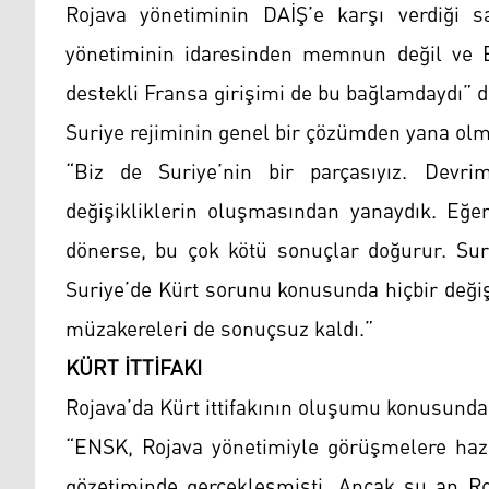
Rojava yönetiminin DAİŞ’e karşı verdiği
yönetiminin idaresinden memnun değil ve 
destekli Fransa girişimi de bu bağlamdaydı” d
Suriye rejiminin genel bir çözümden yana olma
“Biz de Suriye’nin bir parçasıyız. Devri
değişikliklerin oluşmasından yanaydık. Eğer
dönerse, bu çok kötü sonuçlar doğurur. Sur
Suriye’de Kürt sorunu konusunda hiçbir deği
müzakereleri de sonuçsuz kaldı.”
KÜRT İTTİFAKI
Rojava’da Kürt ittifakının oluşumu konusund
“ENSK, Rojava yönetimiyle görüşmelere haz
gözetiminde gerçekleşmişti. Ancak şu an Ro