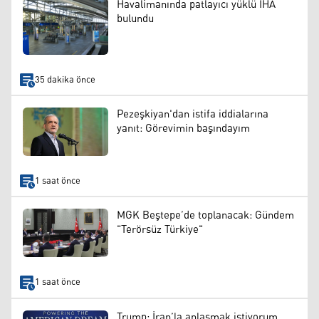
Havalimanında patlayıcı yüklü İHA
bulundu
35 dakika önce
Pezeşkiyan'dan istifa iddialarına
yanıt: Görevimin başındayım
1 saat önce
MGK Beştepe’de toplanacak: Gündem
"Terörsüz Türkiye"
1 saat önce
Trump: İran’la anlaşmak istiyorum