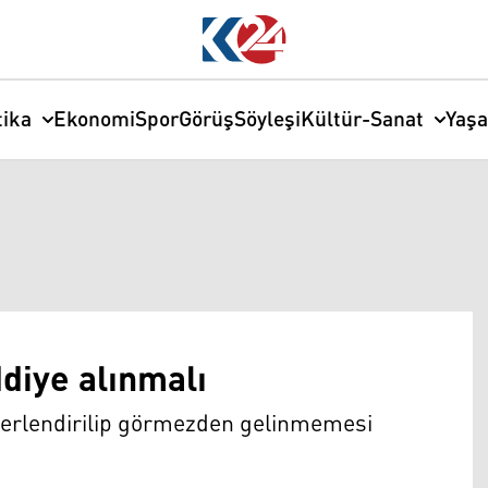
tika
Ekonomi
Spor
Görüş
Söyleşi
Kültür-Sanat
Yaş
ddiye alınmalı
değerlendirilip görmezden gelinmemesi