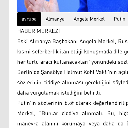
avrupa
Almanya
Angela Merkel
Putin
HABER MERKEZİ
Eski Almanya Başbakanı Angela Merkel, Rusya
kısmi seferberlik ilan ettiği konuşmada dile g
her türlü aracı kullanacakları' yönündeki sözle
Berlin'de Şansölye Helmut Kohl Vakfı'nın açı
sözlerinin ciddiye alınması gerektiğini söyl
daha vurgulamak istediğini belirtti.
Putin'in sözlerinin blöf olarak değerlendir
Merkel, "Bunlar ciddiye alınmalı. Bu, hiçb
manevra alanını korumaya veya daha da ön