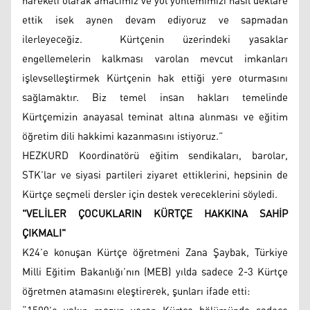
hareketi olarak amacımız ve yol yöntemimizi nasıl deklare
ettik isek aynen devam ediyoruz ve sapmadan
ilerleyeceğiz. Kürtçenin üzerindeki yasaklar
engellemelerin kalkması varolan mevcut imkanları
işlevselleştirmek Kürtçenin hak ettiği yere oturmasını
sağlamaktır. Biz temel insan hakları temelinde
Kürtçemizin anayasal teminat altına alınması ve eğitim
öğretim dili hakkimi kazanmasını istiyoruz.”
HEZKURD Koordinatörü eğitim sendikaları, barolar,
STK’lar ve siyasi partileri ziyaret ettiklerini, hepsinin de
Kürtçe seçmeli dersler için destek vereceklerini söyledi.
"VELİLER ÇOCUKLARIN KÜRTÇE HAKKINA SAHİP
ÇIKMALI"
K24’e konuşan Kürtçe öğretmeni Zana Şaybak, Türkiye
Milli Eğitim Bakanlığı’nın (MEB) yılda sadece 2-3 Kürtçe
öğretmen atamasını eleştirerek, şunları ifade etti: