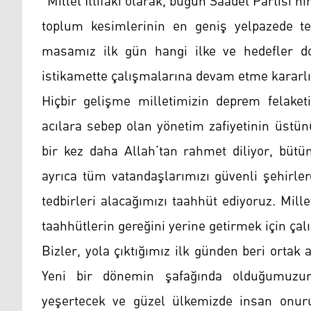
"Millet İttifakı olarak, bugün Saadet Partisi’n
toplum kesimlerinin en geniş yelpazede tem
masamız ilk gün hangi ilke ve hedefler d
istikamette çalışmalarına devam etme kararlıl
Hiçbir gelişme milletimizin deprem felaket
acılara sebep olan yönetim zafiyetinin üstü
bir kez daha Allah’tan rahmet diliyor, bütü
ayrıca tüm vatandaşlarımızı güvenli şehirle
tedbirleri alacağımızı taahhüt ediyoruz. Mill
taahhütlerin gereğini yerine getirmek için ça
Bizler, yola çıktığımız ilk günden beri ortak a
Yeni bir dönemin şafağında olduğumuzun
yeşertecek ve güzel ülkemizde insan onurun