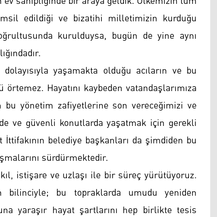
in ev sahipliğinde bir araya geldik. Ülkemizin tüm
sil edildiği ve bizatihi milletimizin kurduğu
oğrultusunda kurulduysa, bugün de yine aynı
ığındadır.
i dolayısıyla yaşamakta olduğu acıların ve bu
nü örtemez. Hayatını kaybeden vatandaşlarımıza
n bu yönetim zafiyetlerine son vereceğimizi ve
rde ve güvenli konutlarda yaşatmak için gerekli
et İttifakının belediye başkanları da şimdiden bu
lışmalarını sürdürmektedir.
kıl, istişare ve uzlaşı ile bir süreç yürütüyoruz.
 bilinciyle; bu topraklarda umudu yeniden
a yaraşır hayat şartlarını hep birlikte tesis