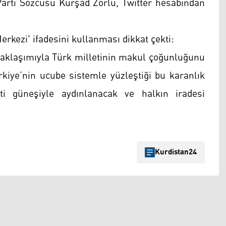
 Parti Sözcüsü Kürşad Zorlu, Twitter hesabından
Merkezi' ifadesini kullanması dikkat çekti:
ı yaklaşımıyla Türk milletinin makul çoğunluğunu
kiye’nin ucube sistemle yüzleştiği bu karanlık
i güneşiyle aydınlanacak ve halkın iradesi
Kurdistan24