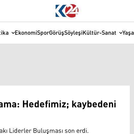
tika
Ekonomi
Spor
Görüş
Söyleşi
Kültür-Sanat
Yaş
lama: Hedefimiz; kaybedeni
ifakı Liderler Buluşması son erdi.