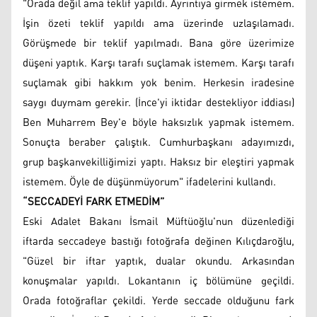
"Orada değil ama teklif yapıldı. Ayrıntıya girmek istemem.
İşin özeti teklif yapıldı ama üzerinde uzlaşılamadı.
Görüşmede bir teklif yapılmadı. Bana göre üzerimize
düşeni yaptık. Karşı tarafı suçlamak istemem. Karşı tarafı
suçlamak gibi hakkım yok benim. Herkesin iradesine
saygı duymam gerekir. (İnce'yi iktidar destekliyor iddiası)
Ben Muharrem Bey'e böyle haksızlık yapmak istemem.
Sonuçta beraber çalıştık. Cumhurbaşkanı adayımızdı,
grup başkanvekilliğimizi yaptı. Haksız bir eleştiri yapmak
istemem. Öyle de düşünmüyorum" ifadelerini kullandı.
“SECCADEYİ FARK ETMEDİM”
Eski Adalet Bakanı İsmail Müftüoğlu'nun düzenlediği
iftarda seccadeye bastığı fotoğrafa değinen Kılıçdaroğlu,
"Güzel bir iftar yaptık, dualar okundu. Arkasından
konuşmalar yapıldı. Lokantanın iç bölümüne geçildi.
Orada fotoğraflar çekildi. Yerde seccade olduğunu fark