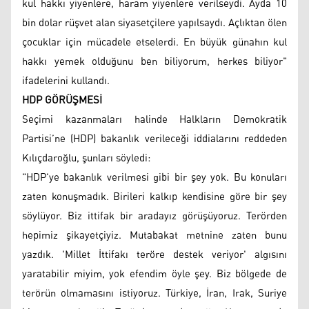
kul hakkı yiyenlere, haram yiyenlere verilseydi. Ayda 10
bin dolar rüşvet alan siyasetçilere yapılsaydı. Açlıktan ölen
çocuklar için mücadele etselerdi. En büyük günahın kul
hakkı yemek olduğunu ben biliyorum, herkes biliyor"
ifadelerini kullandı.
HDP GÖRÜŞMESİ
Seçimi kazanmaları halinde Halkların Demokratik
Partisi’ne (HDP) bakanlık verileceği iddialarını reddeden
Kılıçdaroğlu, şunları söyledi:
"HDP'ye bakanlık verilmesi gibi bir şey yok. Bu konuları
zaten konuşmadık. Birileri kalkıp kendisine göre bir şey
söylüyor. Biz ittifak bir aradayız görüşüyoruz. Terörden
hepimiz şikayetçiyiz. Mutabakat metnine zaten bunu
yazdık. 'Millet İttifakı teröre destek veriyor' algısını
yaratabilir miyim, yok efendim öyle şey. Biz bölgede de
terörün olmamasını istiyoruz. Türkiye, İran, Irak, Suriye