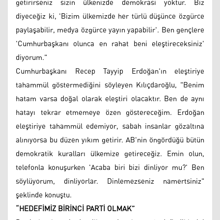
getirirseniz sizin ülkenizde demokrasi yoktur. Biz
diyeceğiz ki, 'Bizim ülkemizde her türlü düşünce özgürce
paylaşabilir, medya özgürce yayın yapabilir'. Ben gençlere
'Cumhurbaşkanı olunca en rahat beni eleştireceksiniz'
diyorum."
Cumhurbaşkanı Recep Tayyip Erdoğan'ın eleştiriye
tahammül göstermediğini söyleyen Kılıçdaroğlu, "Benim
hatam varsa doğal olarak eleştiri olacaktır. Ben de aynı
hatayı tekrar etmemeye özen göstereceğim. Erdoğan
eleştiriye tahammül edemiyor, sabah insanlar gözaltına
alınıyorsa bu düzen yıkım getirir. AB'nin öngördüğü bütün
demokratik kuralları ülkemize getireceğiz. Emin olun,
telefonla konuşurken 'Acaba biri bizi dinliyor mu?' Ben
söylüyorum, dinliyorlar. Dinlemezseniz namertsiniz"
şeklinde konuştu.
“HEDEFİMİZ BİRİNCİ PARTİ OLMAK”