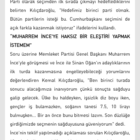
Parti olarak seçimden ilk sırada çıkmayı hedeflediklerini
belirten Kılıçdaroğlu, "Hedefimiz birinci parti olmak.
Bütün partilerin isteği bu. Cumhurbaşkanı seçimini de
açık farkla kazanmak istiyoruz" ifadelerini kullandı.
“MUHARREM İNCE'YE HAKSIZ BİR ELEŞTİRİ YAPMAK
İSTEMEM”
Soru üzerine Memleket Partisi Genel Başkanı Muharrem
İnce'yle görüşmesi ve İnce ile Sinan Oğan'ın adaylıklarının
ilk turda kazanmasına engelleyebileceği yorumlarını
değerlendiren Kemal Kılıçdaroğlu, "Ben birinci turada
sonucu alacağımıza inanıyorum çünkü sonuçta sağduyu
galip gelecek. Ülke bu haldeyken, işsizlik diz boyu iken,
gençler iş bulamazken, soğanın tanesi 7.5, 10 lirayı
bulmuşken... Bir an önce bunu bitmesi lazım. Son düzlüğe
girdiğimizde seçmenin sağduyusuna güveniyorum" dedi.
İnce'nin teklif yapılmadığı açıklaması sorulan Kılıçdaroğlu,