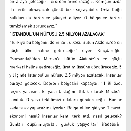
bir araya geleceğiz. Terörden arındıracağız. Komşumuzda
da terör olmayacak çünkü bize sıçrayabilir. Orta Doğu
halkları da terörden şikayet ediyor. O bölgeden terörü
temizlemek zorundayız."
“İSTANBUL'UN NÜFUSU 2,5 MİLYON AZALACAK”
"Türkiye bu bölgenin dominant ülkesi. Bütün Akdeniz'de en
güçlü ülke haline getireceğiz" diyen Kılıçdaroğlu,
"Samandağ'dan Mersin'e bütün Akdeniz'in en güçlü
merkezi haline getireceğiz, üretim üssüne döndüreceğiz. 5
yıl içinde İstanbul'un nüfusu 2,5 milyon azalacak. İnsanlar
buraya gelecek. Deprem bölgesini kapsayan 11 ili özel
teşvik yasasını, ki yasa taslağını ittifak olarak Meclis'e
sunduk. O yasa teklifimizi odalara göndereceğiz. Bunlar
sadece ev yapacağız diyorlar. Bölge elden gidiyor. Ticaret,
ekonomi nasıl? İnsanlar kenti terk etti, nasıl gelecek?
Bunları düşünmüyorlar, günlük yaşıyorlar" ifadelerini