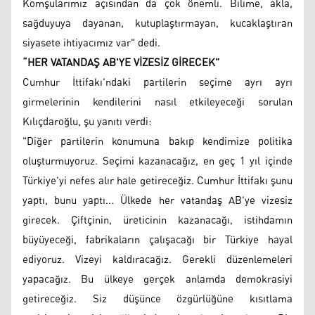
Komşularımız açısından da çok önemli. Bilime, akla,
sağduyuya dayanan, kutuplaştırmayan, kucaklaştıran
siyasete ihtiyacımız var" dedi.
“HER VATANDAŞ AB'YE VİZESİZ GİRECEK”
Cumhur İttifakı'ndaki partilerin seçime ayrı ayrı
girmelerinin kendilerini nasıl etkileyeceği sorulan
Kılıçdaroğlu, şu yanıtı verdi:
"Diğer partilerin konumuna bakıp kendimize politika
oluşturmuyoruz. Seçimi kazanacağız, en geç 1 yıl içinde
Türkiye'yi nefes alır hale getireceğiz. Cumhur İttifakı şunu
yaptı, bunu yaptı... Ülkede her vatandaş AB'ye vizesiz
girecek. Çiftçinin, üreticinin kazanacağı, istihdamın
büyüyeceği, fabrikaların çalışacağı bir Türkiye hayal
ediyoruz. Vizeyi kaldıracağız. Gerekli düzenlemeleri
yapacağız. Bu ülkeye gerçek anlamda demokrasiyi
getireceğiz. Siz düşünce özgürlüğüne kısıtlama