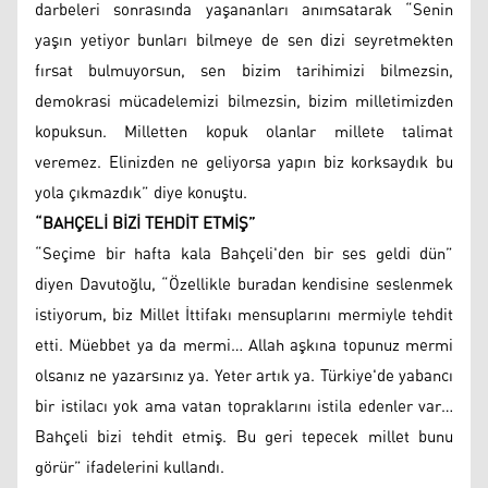
darbeleri sonrasında yaşananları anımsatarak “Senin
yaşın yetiyor bunları bilmeye de sen dizi seyretmekten
fırsat bulmuyorsun, sen bizim tarihimizi bilmezsin,
demokrasi mücadelemizi bilmezsin, bizim milletimizden
kopuksun. Milletten kopuk olanlar millete talimat
veremez. Elinizden ne geliyorsa yapın biz korksaydık bu
yola çıkmazdık” diye konuştu.
“BAHÇELİ BİZİ TEHDİT ETMİŞ”
“Seçime bir hafta kala Bahçeli'den bir ses geldi dün”
diyen Davutoğlu, “Özellikle buradan kendisine seslenmek
istiyorum, biz Millet İttifakı mensuplarını mermiyle tehdit
etti. Müebbet ya da mermi… Allah aşkına topunuz mermi
olsanız ne yazarsınız ya. Yeter artık ya. Türkiye'de yabancı
bir istilacı yok ama vatan topraklarını istila edenler var…
Bahçeli bizi tehdit etmiş. Bu geri tepecek millet bunu
görür” ifadelerini kullandı.