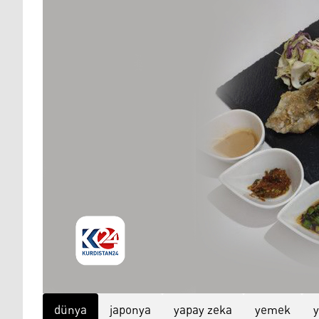
dünya
japonya
yapay zeka
yemek
y