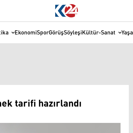
tika
Ekonomi
Spor
Görüş
Söyleşi
Kültür-Sanat
Yaş
ek tarifi hazırlandı