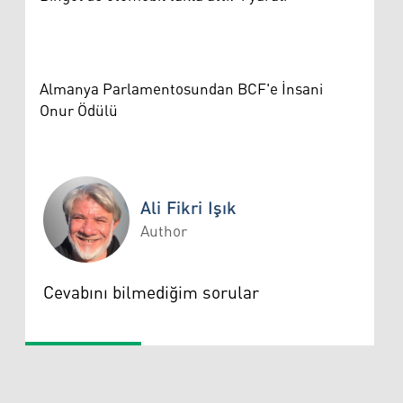
Almanya Parlamentosundan BCF'e İnsani
Onur Ödülü
Ali Fikri Işık
Author
Ali Fikri Işık
Cevabını bilmediğim sorular