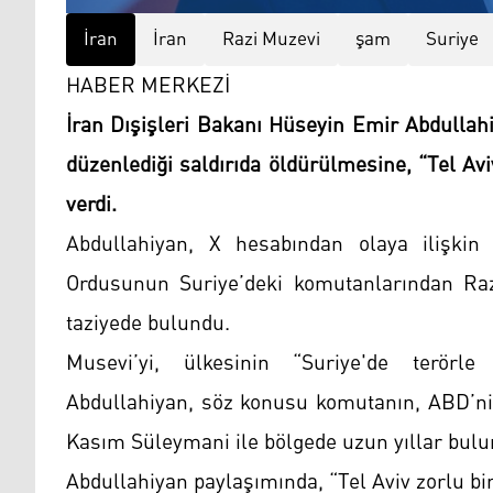
İran
İran
Razi Muzevi
şam
Suriye
HABER MERKEZİ
İran Dışişleri Bakanı Hüseyin Emir Abdullahi
düzenlediği saldırıda öldürülmesine, “Tel Avi
verdi.
Abdullahiyan, X hesabından olaya ilişkin 
Ordusunun Suriye’deki komutanlarından Razi
taziyede bulundu.
Musevi’yi, ülkesinin “Suriye'de terörl
Abdullahiyan, söz konusu komutanın, ABD’nin 
Kasım Süleymani ile bölgede uzun yıllar bulu
Abdullahiyan paylaşımında, “Tel Aviv zorlu bi