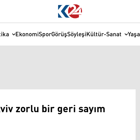
tika
Ekonomi
Spor
Görüş
Söyleşi
Kültür-Sanat
Yaş
Aviv zorlu bir geri sayım