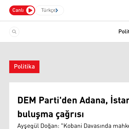
Canlı
Türkçe
Poli
Politika
DEM Parti'den Adana, İsta
buluşma çağrısı
Ayşegül Doğan: "Kobani Davasında mahkem