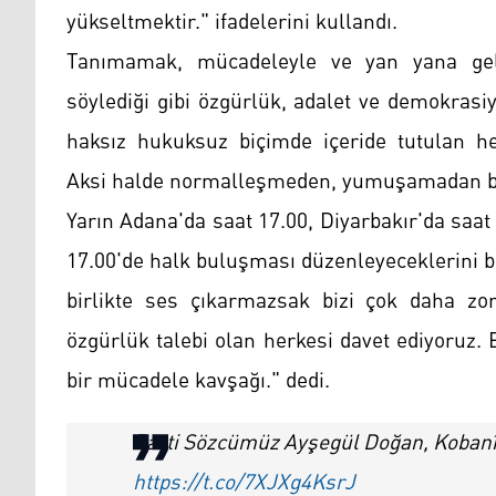
yükseltmektir." ifadelerini kullandı.
Tanımamak, mücadeleyle ve yan yana geliş
söylediği gibi özgürlük, adalet ve demokrasiy
haksız hukuksuz biçimde içeride tutulan he
Aksi halde normalleşmeden, yumuşamadan b
Yarın Adana'da saat 17.00, Diyarbakır'da saa
17.00'de halk buluşması düzenleyeceklerini b
birlikte ses çıkarmazsak bizi çok daha zor
özgürlük talebi olan herkesi davet ediyoruz.
bir mücadele kavşağı." dedi.
Parti Sözcümüz Ayşegül Doğan, Kobanî
https://t.co/7XJXg4KsrJ