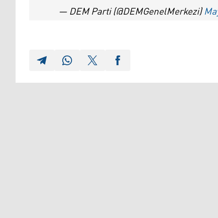
— DEM Parti (@DEMGenelMerkezi)
May