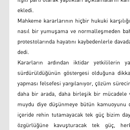
ilgili parti olarak yaptıkları açıklamaların 
ekledi.
Mahkeme kararlarının hiçbir hukuki karşılığ
nasıl bir yumuşama ve normalleşmeden bahs
protestolarında hayatını kaybedenlerle davad
dedi.
Kararların ardından iktidar yetkililerin y
sürdürüldüğünün göstergesi olduğuna dikkat
yapması felsefesi yargılanıyor, çözüm süreci
daha bir arada, daha birleşik bir mücadele 
muydu diye düşünmeye bütün kamuoyunu dav
içeride rehin tutamayacak tek güç bizim d
özgürlüğüne kavuşturacak tek güç, herk