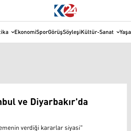
tika
Ekonomi
Spor
Görüş
Söyleşi
Kültür-Sanat
Yaş
nbul ve Diyarbakır'da
enin verdiği kararlar siyasi"