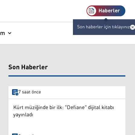
Haberler
Son haberler için tıklayınız
am
Son Haberler
7 saat önce
Kürt müziğinde bir ilk: "Defiane" dijital kitabı
yayınladı