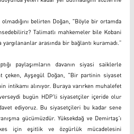
kamuoyunda yeteri kadar yer bulmadığını sözlerine
ı olmadığını belirten Doğan, "Böyle bir ortamda
edebiliriz? Talimatlı mahkemeler bile Kobani
a yargılananlar arasında bir bağlantı kuramadı.”
aptığı paylaşımların davanın siyasi saiklerle
 çeken, Ayşegül Doğan, "Bir partinin siyaset
nin intikamı alınıyor. Buraya varırken muhalefet
verseydi bugün HDP'li siyasetçiler içeride olur
et ediyoruz. Bu siyasetçileri bu kadar sene
ayanışma gücümüzdür. Yüksekdağ ve Demirtaş'ı
es için eşitlik ve özgürlük mücadelesini