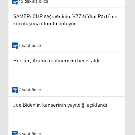
45 dakika önce
SAMER: CHP seçmeninin %77'si Yeni Parti’nin
kuruluşuna olumlu buluyor
1 saat önce
Husiler, Aramco rafinerisini hedef aldı
2 saat önce
Joe Biden'ın kanserinin yayıldığı açıklandı
3 saat önce