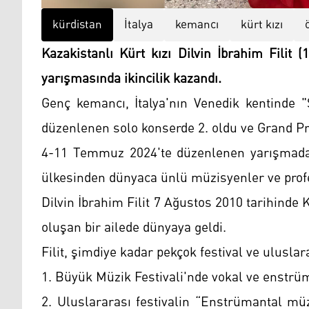
kürdistan
İtalya
kemancı
kürt kızı
Kazakistanlı Kürt kızı Dilvin İbrahim Filit
yarışmasında ikincilik kazandı.
Genç kemancı, İtalya'nın Venedik kentinde "
düzenlenen solo konserde 2. oldu ve Grand Pr
4-11 Temmuz 2024'te düzenlenen yarışmadaki
ülkesinden dünyaca ünlü müzisyenler ve prof
Dilvin İbrahim Filit 7 Ağustos 2010 tarihinde
oluşan bir ailede dünyaya geldi.
Filit, şimdiye kadar pekçok festival ve uluslar
1. Büyük Müzik Festivali'nde vokal ve enstrüm
2. Uluslararası festivalin “Enstrümantal m