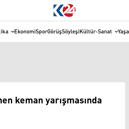
tika
Ekonomi
Spor
Görüş
Söyleşi
Kültür-Sanat
Yaş
lenen keman yarışmasında