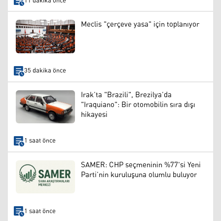
11 dakika önce
Meclis "çerçeve yasa" için toplanıyor
35 dakika önce
Irak’ta "Brazili", Brezilya’da
"Iraquiano": Bir otomobilin sıra dışı
hikayesi
1 saat önce
SAMER: CHP seçmeninin %77'si Yeni
Parti’nin kuruluşuna olumlu buluyor
1 saat önce