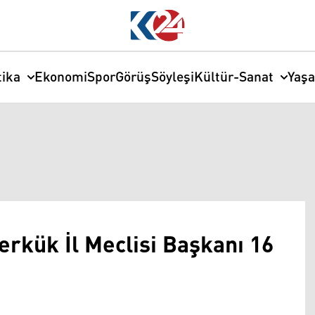
tika
Ekonomi
Spor
Görüş
Söyleşi
Kültür-Sanat
Yaş
erkük İl Meclisi Başkanı 16