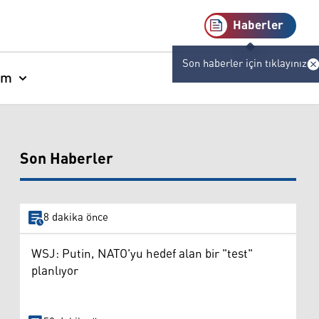
Haberler
Son haberler için tıklayınız
am
Son Haberler
8 dakika önce
WSJ: Putin, NATO'yu hedef alan bir "test"
planlıyor