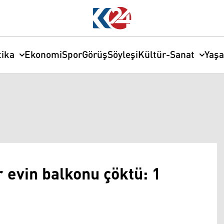
tika
Ekonomi
Spor
Görüş
Söyleşi
Kültür-Sanat
Yaş
 evin balkonu çöktü: 1