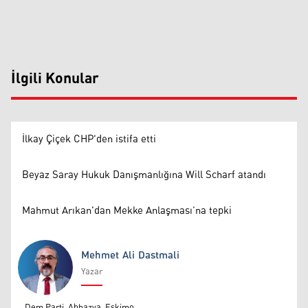
İlgili Konular
İlkay Çiçek CHP'den istifa etti
Beyaz Saray Hukuk Danışmanlığına Will Scharf atandı
Mahmut Arıkan'dan Mekke Anlaşması’na tepki
Mehmet Ali Dastmali
Yazar
Mehmet Ali Dastmali
Dem Parti, Abhazya, Eskimo