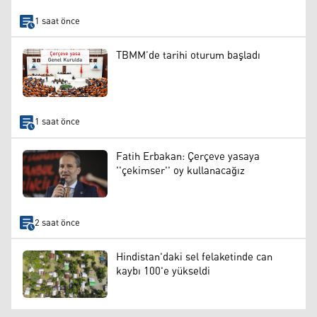
1 saat önce
TBMM’de tarihi oturum başladı
1 saat önce
Fatih Erbakan: Çerçeve yasaya
''çekimser'' oy kullanacağız
2 saat önce
Hindistan'daki sel felaketinde can
kaybı 100'e yükseldi