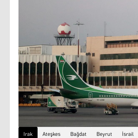
Irak
Ateşkes
Bağdat
Beyrut
İsrail