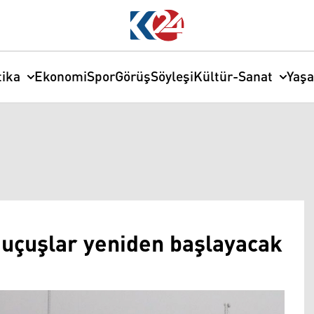
tika
Ekonomi
Spor
Görüş
Söyleşi
Kültür-Sanat
Yaş
i uçuşlar yeniden başlayacak