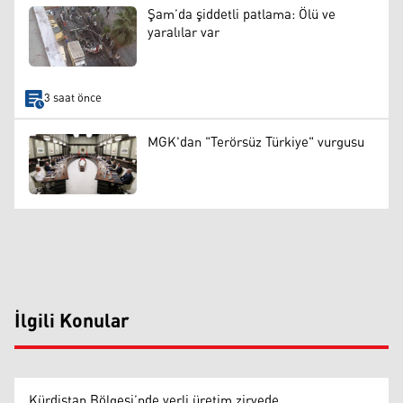
Şam’da şiddetli patlama: Ölü ve
yaralılar var
3 saat önce
MGK'dan "Terörsüz Türkiye" vurgusu
İlgili Konular
Kürdistan Bölgesi’nde yerli üretim zirvede