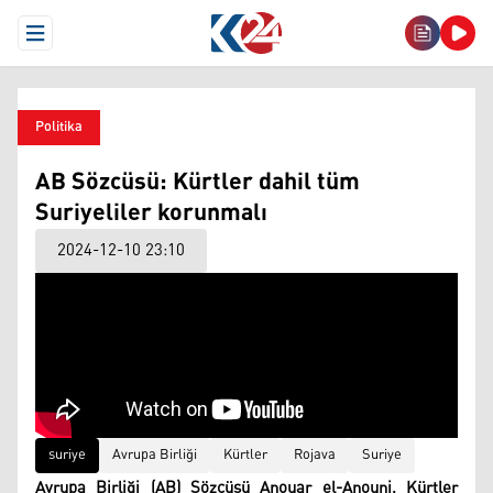
Open Menu
Politika
AB Sözcüsü: Kürtler dahil tüm
Suriyeliler korunmalı
2024-12-10 23:10
suriye
Avrupa Birliği
Kürtler
Rojava
Suriye
Avrupa Birliği (AB) Sözcüsü Anouar el-Anouni, Kürtler