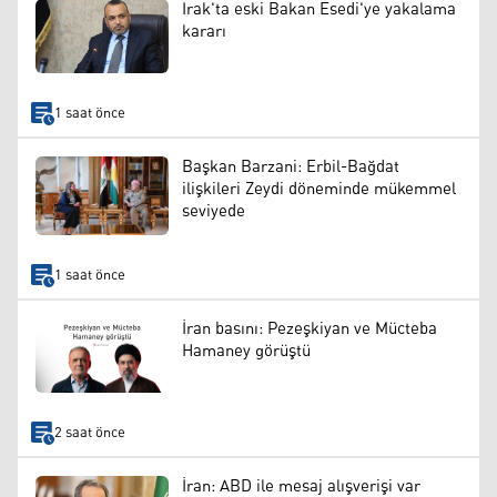
Irak'ta eski Bakan Esedi'ye yakalama
kararı
1 saat önce
Başkan Barzani: Erbil-Bağdat
ilişkileri Zeydi döneminde mükemmel
seviyede
1 saat önce
İran basını: Pezeşkiyan ve Mücteba
Hamaney görüştü
2 saat önce
İran: ABD ile mesaj alışverişi var