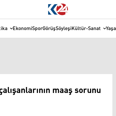
tika
Ekonomi
Spor
Görüş
Söyleşi
Kültür-Sanat
Yaş
 çalışanlarının maaş sorunu