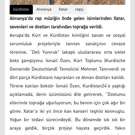
kürdistan
Almanya
Xatar
rapçi
Almanya’da rap müziğin önde gelen isimlerinden Xatar,
sevenleri ve dostları tarafından toprağa verildi.
Avrupa’da Kürt ve Kürdistan kimliğini sanatı ve sosyal
sorumluluk projeleriyle tanıtan sanatçının cenaze
törenine, “Deli Yumruk” lakaplı uluslararası orta sıklet
boks şampiyonu İsmail Özen, Kürt Toplumu (Kurdische
Gemeinde Deutschland) Temsilcisi Mehmet Tanrıverdi ve
dört parça Kürdistanlı hayranları ve Alman dostları katıldı.
Törene katılan boksör İsmail Özen, Kurdistan24’e yaptığı
açıklamada, derin üzüntüsünü dile getirerek, “Dostumu
ellerimle toprağa uğurluyorum, bu benim için çok ağır bir
görev. Xatar’a iki yıl önce kan kanseri teşhisi konmuştu.
Yoğun bir tedavi sürecindeydi. Bu dönemde sık sık bir
araya geldik, birçok projeyi hayata geçirdik. Yakın