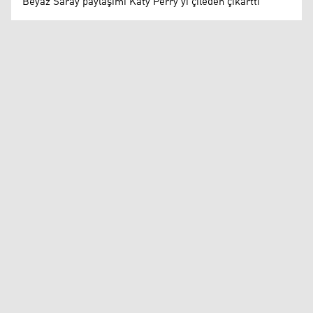
Beyaz Saray paylaşımı Katy Perry'yi çileden çıkarttı