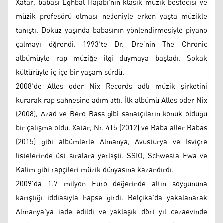
Xatar, babası Eghbal Hajabi’nin klasik müzik bestecisi ve
müzik profesörü olması nedeniyle erken yaşta müzikle
tanıştı. Dokuz yaşında babasının yönlendirmesiyle piyano
çalmayı öğrendi. 1993’te Dr. Dre’nin The Chronic
albümüyle rap müziğe ilgi duymaya başladı. Sokak
kültürüyle iç içe bir yaşam sürdü.
2008’de Alles oder Nix Records adlı müzik şirketini
kurarak rap sahnesine adım attı. İlk albümü Alles oder Nix
(2008), Azad ve Bero Bass gibi sanatçıların konuk olduğu
bir çalışma oldu. Xatar, Nr. 415 (2012) ve Baba aller Babas
(2015) gibi albümlerle Almanya, Avusturya ve İsviçre
listelerinde üst sıralara yerleşti. SSIO, Schwesta Ewa ve
Kalim gibi rapçileri müzik dünyasına kazandırdı.
2009’da 1.7 milyon Euro değerinde altın soygununa
karıştığı iddiasıyla hapse girdi. Belçika’da yakalanarak
Almanya’ya iade edildi ve yaklaşık dört yıl cezaevinde