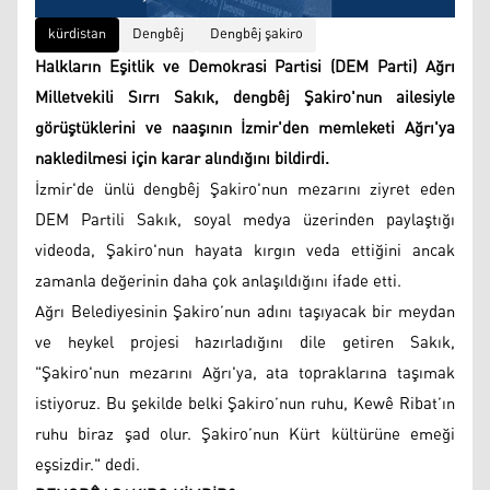
kürdistan
Dengbêj
Dengbêj şakiro
Halkların Eşitlik ve Demokrasi Partisi (DEM Parti) Ağrı
Milletvekili Sırrı Sakık, dengbêj Şakiro'nun ailesiyle
görüştüklerini ve naaşının İzmir'den memleketi Ağrı'ya
nakledilmesi için karar alındığını bildirdi.
İzmir'de ünlü dengbêj Şakiro'nun mezarını ziyret eden
DEM Partili Sakık, soyal medya üzerinden paylaştığı
videoda, Şakiro'nun hayata kırgın veda ettiğini ancak
zamanla değerinin daha çok anlaşıldığını ifade etti.
Ağrı Belediyesinin Şakiro’nun adını taşıyacak bir meydan
ve heykel projesi hazırladığını dile getiren Sakık,
"Şakiro'nun mezarını Ağrı'ya, ata topraklarına taşımak
istiyoruz. Bu şekilde belki Şakiro’nun ruhu, Kewê Ribat’ın
ruhu biraz şad olur. Şakiro’nun Kürt kültürüne emeği
eşsizdir." dedi.