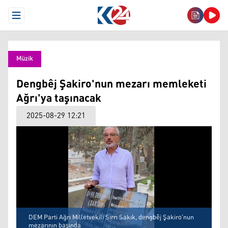
Open Menu
Müzik
Dengbêj Şakiro'nun mezarı memleketi
Ağrı'ya taşınacak
2025-08-29 12:21
DEM Parti Ağrı Milletvekili Sırrı Sakık, dengbêj Şakiro'nun
mezarının başında