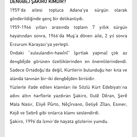
DENGBÊJ ŞAKIRO KİMDİR?
1959’da ailesi topluca Adana'ya sürgün olarak
gönderildiğinde genç bir delikanlıydı.
1959-1966 yılları arasında toplam 7 yıllık sürgün
hayatından sonra, 1966’da Muş'a dönen aile, 2 yıl sonra
Erzurum Karayazı'ya yerleşti.
Ondaki “xulxulandin-hawînî” (gırtlak yapma) çok az
dengbêjde görünen özelliklerinden en önemlilerindendi.
Sadece Ortadoğu'da değil, Kürtlerin bulunduğu her kıta ve
alanda tanınan bir-iki dengbêjden birisidir.
Yüzlerle ifade edilen klamları ile Sözlü Kürt Edebiyatı’na
adını altın harflerle yazdıran Şakiro, Gulê Dêran, Şerê
Mala Nasir, Eliyê Pûrto, Nêçîrvano, Geliyê Zîlan, Esmer,
Kejê ve Sebrê gibi onlarca klamı seslendirdi.
Şakiro, 1996’da İzmir’de hayata gözlerini yumdu.