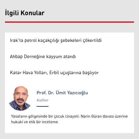
İlgili Konular
Irak'ta petrol kaçakçılığı şebekeleri çökertildi
Ahbap Derneğine kayyum atandı
Katar Hava Yolları, Erbil uçuşlarına başlıyor
Prof. Dr. Ümit Yazıcıoğlu
Author
Prof. Dr. Ümit Yazıcıoğlu
Yasaların gölgesinde bir çocuk cinayeti: Narin Güran davası üzerine
hukuki ve etik bir inceleme