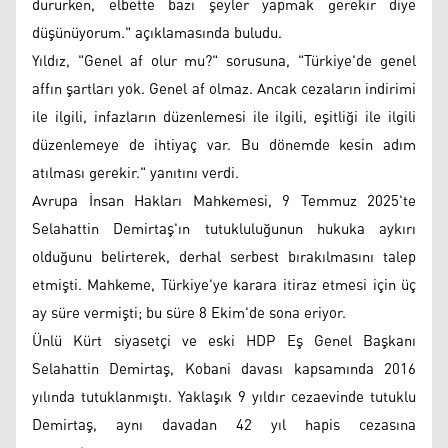
dururken, elbette bazı şeyler yapmak gerekir diye
düşünüyorum." açıklamasında buludu.
Yıldız, "Genel af olur mu?" sorusuna, "Türkiye'de genel
affın şartları yok. Genel af olmaz. Ancak cezaların indirimi
ile ilgili, infazların düzenlemesi ile ilgili, eşitliği ile ilgili
düzenlemeye de ihtiyaç var. Bu dönemde kesin adım
atılması gerekir." yanıtını verdi.
Avrupa İnsan Hakları Mahkemesi, 9 Temmuz 2025'te
Selahattin Demirtaş'ın tutukluluğunun hukuka aykırı
olduğunu belirterek, derhal serbest bırakılmasını talep
etmişti. Mahkeme, Türkiye'ye karara itiraz etmesi için üç
ay süre vermişti; bu süre 8 Ekim'de sona eriyor.
Ünlü Kürt siyasetçi ve eski HDP Eş Genel Başkanı
Selahattin Demirtaş, Kobani davası kapsamında 2016
yılında tutuklanmıştı. Yaklaşık 9 yıldır cezaevinde tutuklu
Demirtaş, aynı davadan 42 yıl hapis cezasına