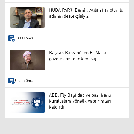
HÜDA PAR'lı Demir: Atılan her olumlu
adımın destekçisiyiz
9 saat önce
Başkan Barzani’den El-Mada
gazetesine tebrik mesajı
9 saat önce
ABD, Fly Baghdad ve bazı İranlı
kuruluşlara yönelik yaptırımları
kaldırdı