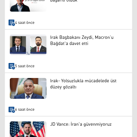
başarılı olduk
4 saat önce
Irak Başbakanı Zeydi, Macron’u
Bağdat'a davet etti
5 saat önce
Irak- Yolsuzlukla mücadelede üst
düzey gözaltı
6 saat önce
JD Vance: İran'a güvenmiyoruz