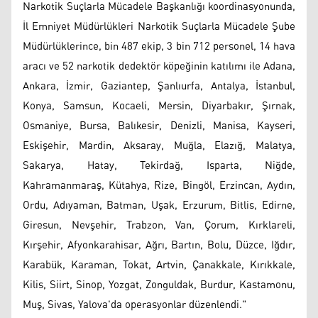
Narkotik Suçlarla Mücadele Başkanlığı koordinasyonunda,
İl Emniyet Müdürlükleri Narkotik Suçlarla Mücadele Şube
Müdürlüklerince, bin 487 ekip, 3 bin 712 personel, 14 hava
aracı ve 52 narkotik dedektör köpeğinin katılımı ile Adana,
Ankara, İzmir, Gaziantep, Şanlıurfa, Antalya, İstanbul,
Konya, Samsun, Kocaeli, Mersin, Diyarbakır, Şırnak,
Osmaniye, Bursa, Balıkesir, Denizli, Manisa, Kayseri,
Eskişehir, Mardin, Aksaray, Muğla, Elazığ, Malatya,
Sakarya, Hatay, Tekirdağ, Isparta, Niğde,
Kahramanmaraş, Kütahya, Rize, Bingöl, Erzincan, Aydın,
Ordu, Adıyaman, Batman, Uşak, Erzurum, Bitlis, Edirne,
Giresun, Nevşehir, Trabzon, Van, Çorum, Kırklareli,
Kırşehir, Afyonkarahisar, Ağrı, Bartın, Bolu, Düzce, Iğdır,
Karabük, Karaman, Tokat, Artvin, Çanakkale, Kırıkkale,
Kilis, Siirt, Sinop, Yozgat, Zonguldak, Burdur, Kastamonu,
Muş, Sivas, Yalova'da operasyonlar düzenlendi."