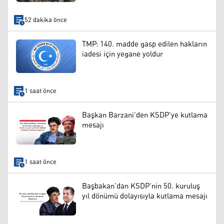
52 dakika önce
TMP: 140. madde gasp edilen hakların
iadesi için yegane yoldur
1 saat önce
Başkan Barzani’den KSDP'ye kutlama
mesajı
1 saat önce
Başbakan’dan KSDP’nin 50. kuruluş
yıl dönümü dolayısıyla kutlama mesajı