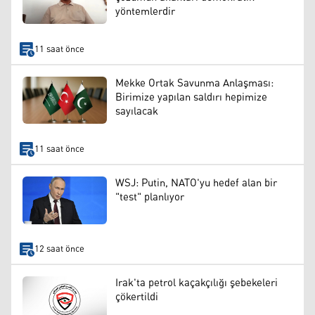
yöntemlerdir
11 saat önce
Mekke Ortak Savunma Anlaşması:
Birimize yapılan saldırı hepimize
sayılacak
11 saat önce
WSJ: Putin, NATO'yu hedef alan bir
"test" planlıyor
12 saat önce
Irak'ta petrol kaçakçılığı şebekeleri
çökertildi