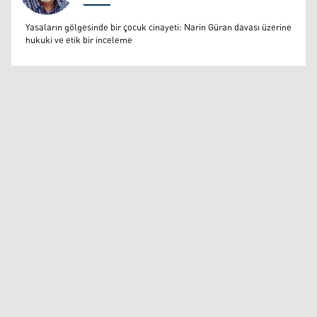
Prof. Dr. Ümit Yazıcıoğlu
Yasaların gölgesinde bir çocuk cinayeti: Narin Güran davası üzerine
hukuki ve etik bir inceleme