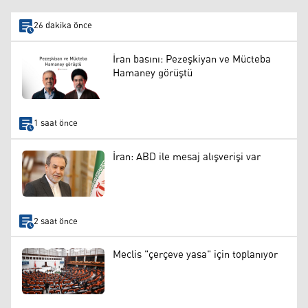
26 dakika önce
İran basını: Pezeşkiyan ve Mücteba
Hamaney görüştü
1 saat önce
İran: ABD ile mesaj alışverişi var
2 saat önce
Meclis "çerçeve yasa" için toplanıyor