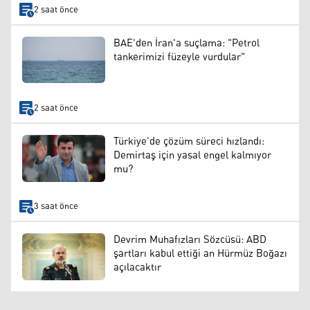
2 saat önce
BAE'den İran'a suçlama: "Petrol
tankerimizi füzeyle vurdular"
2 saat önce
Türkiye’de çözüm süreci hızlandı:
Demirtaş için yasal engel kalmıyor
mu?
3 saat önce
Devrim Muhafızları Sözcüsü: ABD
şartları kabul ettiği an Hürmüz Boğazı
açılacaktır