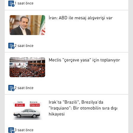
1 saat önce
İran: ABD ile mesaj alışverişi var
2 saat önce
Meclis "çerçeve yasa" için toplanıyor
2 saat önce
Irak’ta "Brazili", Brezilya’da
"Iraquiano": Bir otomobilin sıra dışı
hikayesi
3 saat önce