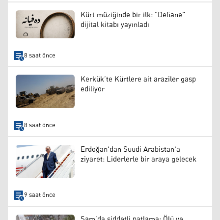
Kürt müziğinde bir ilk: "Defiane"
dijital kitabı yayınladı
8 saat önce
Kerkük’te Kürtlere ait araziler gasp
ediliyor
8 saat önce
Erdoğan'dan Suudi Arabistan'a
ziyaret: Liderlerle bir araya gelecek
9 saat önce
Şam’da şiddetli patlama: Ölü ve