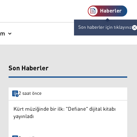
Haberler
Son haberler için tıklayınız
am
Son Haberler
2 saat önce
Kürt müziğinde bir ilk: "Defiane" dijital kitabı
yayınladı