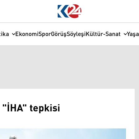
tika
Ekonomi
Spor
Görüş
Söyleşi
Kültür-Sanat
Yaş
 "İHA" tepkisi