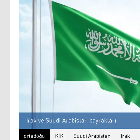
Irak ve Suudi Arabistan bayrakları
ortadoğu
KİK
Suudi Arabistan
Irak