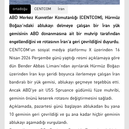
ortadoğu
CENTCOM
İran
ABD Merkez Kuvvetler Komutanlığı (CENTCOM), Hürmüz
Boğazı’ndaki ablukayı delmeye çalışan bir İran yük
gemisinin ABD donanmasına ait bir muhrip tarafından
engellendiğini ve rotasının İran’a geri çevrildiğini duyurdu.
CENTCOM'un sosyal medya platformu X üzerinden 16
Nisan 2026 Perşembe günü yaptığı resmi açıklamaya göre
dün Bender Abbas Limanı'ndan ayrılarak Hürmüz Boğazı
üzerinden İran kıyı şeridi boyunca ilerlemeye çalışan İran
bandıralı bir yük gemisi, ablukayı geçmeye teşebbüs etti.
Ancak ABD'ye ait USS Spruance güdümlü füze muhribi,
geminin önünü keserek rotasını değiştirmesini sağladı.
Açıklamada, pazartesi günü başlayan ablukadan bu yana
10 geminin geri çevrildiği ve şu ana kadar hiçbir geminin
ablukayı aşamadığı vurgulandı.