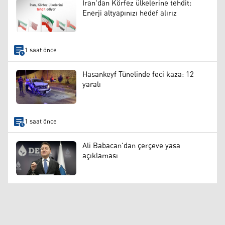
İran'dan Körfez ülkelerine tehdit:
Enerji altyapınızı hedef alırız
1 saat önce
Hasankeyf Tünelinde feci kaza: 12
yaralı
1 saat önce
Ali Babacan'dan çerçeve yasa
açıklaması