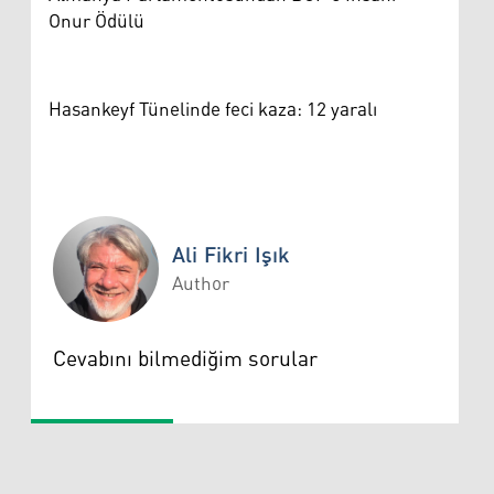
Onur Ödülü
Hasankeyf Tünelinde feci kaza: 12 yaralı
Ali Fikri Işık
Author
Ali Fikri Işık
Cevabını bilmediğim sorular