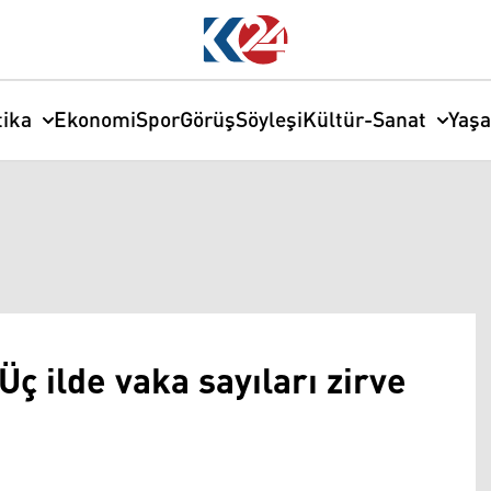
tika
Ekonomi
Spor
Görüş
Söyleşi
Kültür-Sanat
Yaş
Üç ilde vaka sayıları zirve