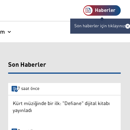
Haberler
Son haberler için tıklayınız
am
Son Haberler
7 saat önce
Kürt müziğinde bir ilk: "Defiane" dijital kitabı
yayınladı