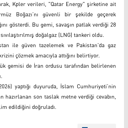
ak, Kpler verileri, "Qatar Energy" şirketine ait
ürmüz Boğazı’nı güvenli bir şekilde geçerek
ını gösterdi. Bu gemi, savaşın patlak verdiği 28
sıvılaştırılmış doğalgaz (LNG) tankeri oldu.
stan ile güven tazelemek ve Pakistan'da gaz
krizini çözmek amacıyla attığını belirtiyor.
k gemisi de İran ordusu tarafından belirlenen
.
026) yaptığı duyuruda, İslam Cumhuriyeti’nin
n hazırlanan son taslak metne verdiği cevabın,
m edildiğini doğruladı.