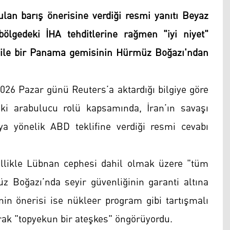
ulan barış önerisine verdiği resmi yanıtı Beyaz
bölgedeki İHA tehditlerine rağmen "iyi niyet"
i ile bir Panama gemisinin Hürmüz Boğazı'ndan
2026 Pazar günü Reuters’a aktardığı bilgiye göre
ki arabulucu rolü kapsamında, İran’ın savaşı
a yönelik ABD teklifine verdiği resmi cevabı
ellikle Lübnan cephesi dahil olmak üzere "tüm
 Boğazı’nda seyir güvenliğinin garanti altına
in önerisi ise nükleer program gibi tartışmalı
rak "topyekun bir ateşkes" öngörüyordu.