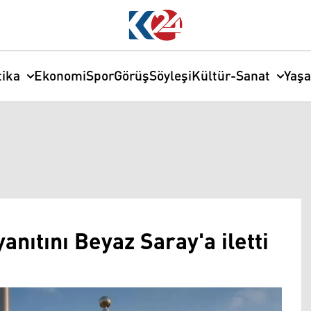
tika
Ekonomi
Spor
Görüş
Söyleşi
Kültür-Sanat
Yaş
anıtını Beyaz Saray'a iletti