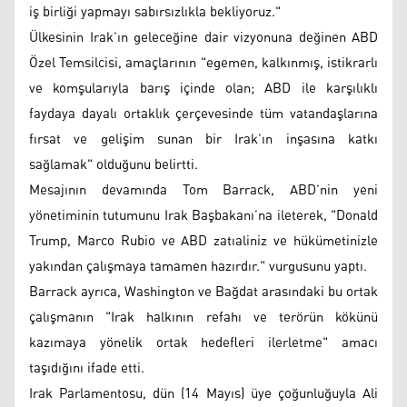
iş birliği yapmayı sabırsızlıkla bekliyoruz."
Ülkesinin Irak’ın geleceğine dair vizyonuna değinen ABD
Özel Temsilcisi, amaçlarının "egemen, kalkınmış, istikrarlı
ve komşularıyla barış içinde olan; ABD ile karşılıklı
faydaya dayalı ortaklık çerçevesinde tüm vatandaşlarına
fırsat ve gelişim sunan bir Irak’ın inşasına katkı
sağlamak" olduğunu belirtti.
Mesajının devamında Tom Barrack, ABD’nin yeni
yönetiminin tutumunu Irak Başbakanı’na ileterek, "Donald
Trump, Marco Rubio ve ABD zatıaliniz ve hükümetinizle
yakından çalışmaya tamamen hazırdır." vurgusunu yaptı.
Barrack ayrıca, Washington ve Bağdat arasındaki bu ortak
çalışmanın "Irak halkının refahı ve terörün kökünü
kazımaya yönelik ortak hedefleri ilerletme" amacı
taşıdığını ifade etti.
Irak Parlamentosu, dün (14 Mayıs) üye çoğunluğuyla Ali