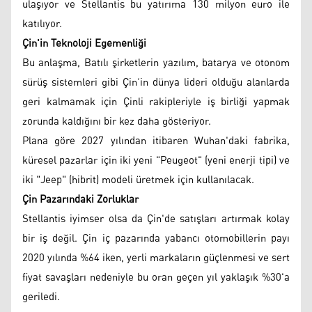
ulaşıyor ve Stellantis bu yatırıma 130 milyon euro ile
katılıyor.
Çin'in Teknoloji Egemenliği
Bu anlaşma, Batılı şirketlerin yazılım, batarya ve otonom
sürüş sistemleri gibi Çin’in dünya lideri olduğu alanlarda
geri kalmamak için Çinli rakipleriyle iş birliği yapmak
zorunda kaldığını bir kez daha gösteriyor.
Plana göre 2027 yılından itibaren Wuhan'daki fabrika,
küresel pazarlar için iki yeni "Peugeot" (yeni enerji tipi) ve
iki "Jeep" (hibrit) modeli üretmek için kullanılacak.
Çin Pazarındaki Zorluklar
Stellantis iyimser olsa da Çin'de satışları artırmak kolay
bir iş değil. Çin iç pazarında yabancı otomobillerin payı
2020 yılında %64 iken, yerli markaların güçlenmesi ve sert
fiyat savaşları nedeniyle bu oran geçen yıl yaklaşık %30'a
geriledi.