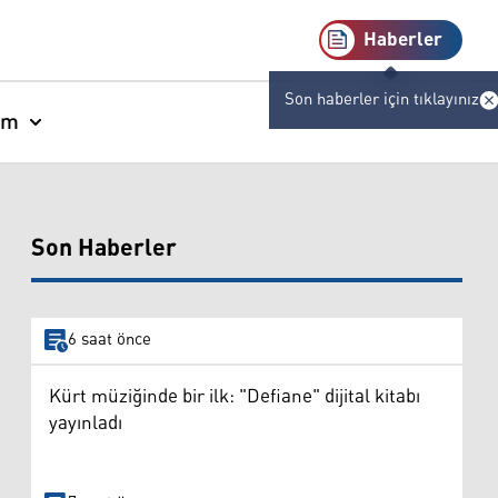
Haberler
Son haberler için tıklayınız
am
Son Haberler
6 saat önce
Kürt müziğinde bir ilk: "Defiane" dijital kitabı
yayınladı