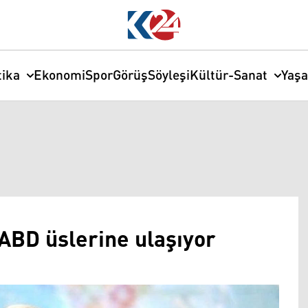
tika
Ekonomi
Spor
Görüş
Söyleşi
Kültür-Sanat
Yaş
ABD üslerine ulaşıyor