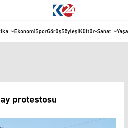
tika
Ekonomi
Spor
Görüş
Söyleşi
Kültür-Sanat
Yaş
day protestosu