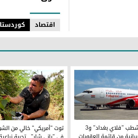
اقتصاد
کوردستا
واشنطن تشطب "فلاي بغداد" و3
توت "أمريكي" خالي من الشو
انية من قائمة العقوبات
في "باني شار".. تجربة زراعية