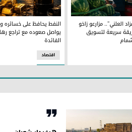
يعات سوق السليمانية للجملة
النفط يحافظ على خسائره والذه
زاد العلني".. مزارعو زاخو يبتكرون طريقة سريعة لتسويق البطيخ وال
النفط يحافظ على خسائره و
زاد العلني".. مزارعو زاخو
يواصل صعوده مع تراجع رهان
ريقة سريعة لتسويق
الفائدة
شمام
اقتصاد