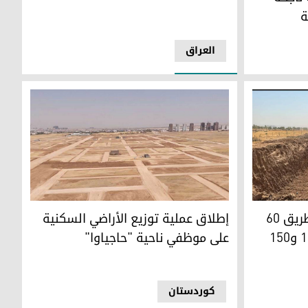
ة
العراق
تواصل الأعمال في مشروع طريق 60
إطلاق عملية توزيع الأراضي السكنية
متري الجديد لربط شارعي 120 و150
على موظفي ناحية "حاجياوا"
کوردستان