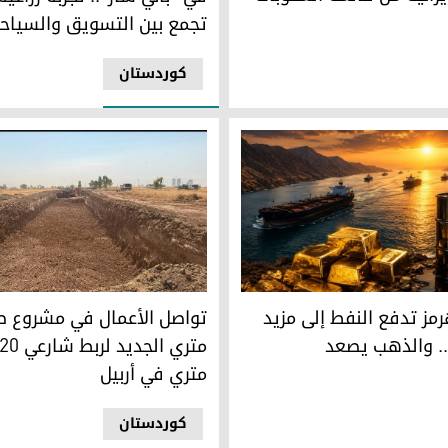
تجمع بين التسويق والسياح
کوردستان
مز تدفع النفط إلى مزيد
 .. والذهب يصعد
متري في أربيل
کوردستان