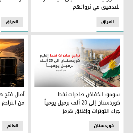
للتدقيق في ثرواتهم
العراق
العراق
آمال فتح هر
سومو: انخفاض صادرات نفط
من التراجع
كوردستان إلى 20 ألف برميل يومياً
جراء التوترات وإغلاق هرمز
کوردستان
العالم