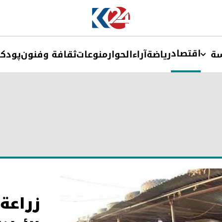
اقتصاد
ة
ریاضة
آراء
الحوار
منوعات
ثقافة وفنون
پودک
زراعة