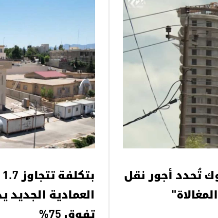
تنهي "المغالاة"
بتكلفة تتجاوز 1.7 مليار دينار.. مشروع مبنى محكمة العمادية الجديد يدخل مراحله النهائية بنسبة إنجاز تفوق 75%
ك تُحدد أجور نقل
ب
العمادية الجديد يد
تفوق 75%