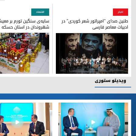
عراق قانون مبارزه با تروریسم و مجازات‌های آن را به‌طور رسمی اب
اخبار
اقتصاد
طنین صدای "امپراتور شعر کوردی" در
سایه‌ی سنگین تورم بر معی
ادبیات معاصر فارسی
شهروندان در استان حسکه
اجرای برنامه هنری در مراسم «شب شیرکو» در تالار وحدت تهران(
سایه‌ی سنگین تورم بر 
ویدیئو ستوری