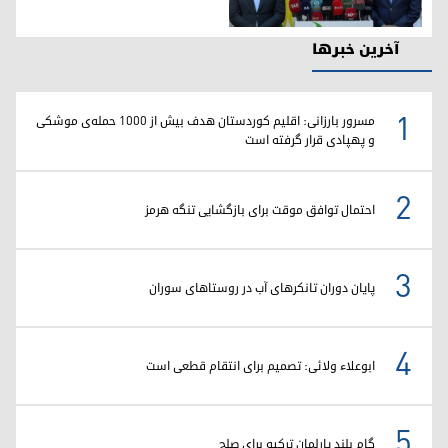
نشست خبری "سامان برزنجی" وزیر بهداشت اقلیم کوردستان
آخرین خبرها
1
مسرور بارزانی: اقلیم کوردستان هدف بیش از ۱۰۰۰ حمله‌ی موشکی
و پهپادی قرار گرفته است
2
احتمال توافق موقت برای بازگشایی تنگه هرمز
3
پایان دوران تانکرهای آب در روستاهای سوران
4
ابوعلاء ولائی: تصمیم برای انتقام قطعی است
5
گام بلند پارلمان ترکیه برای صلح