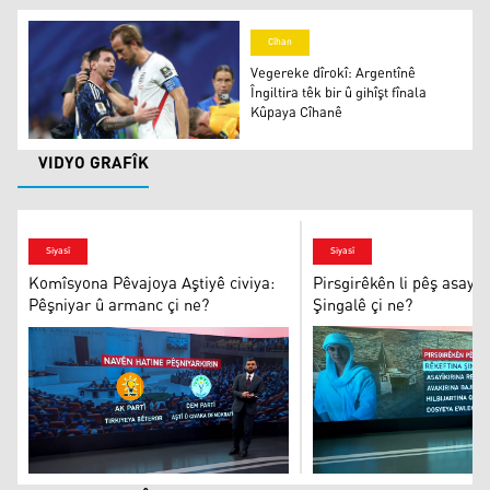
Cîhan
Vegereke dîrokî: Argentînê
Îngiltira têk bir û gihîşt fînala
Kûpaya Cîhanê
Vegereke dîrokî: Argentînê Îngiltira têk bir û gihîşt fîna
VIDYO GRAFÎK
Siyasî
Siyasî
Komîsyona Pêvajoya Aştiyê civiya:
Pirsgirêkên li pêş asayî
Pêşniyar û armanc çi ne?
Şingalê çi ne?
Komîsyona Pêvajoya Aştiyê civiya: Pêşniyar û armanc çi
Pirsgirêkên li pêş asa