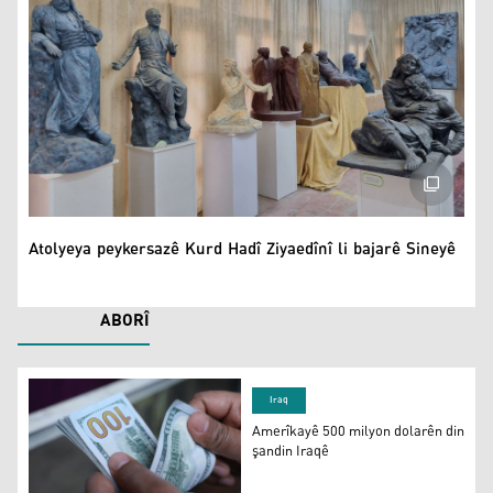
Atolyeya peykersazê Kurd Hadî Ziyaedînî li bajarê Sineyê
Atolyeya peykersazê Kurd Hadî Ziyaedînî li bajarê Sineyê
ABORÎ
Iraq
Amerîkayê 500 milyon dolarên din
şandin Iraqê