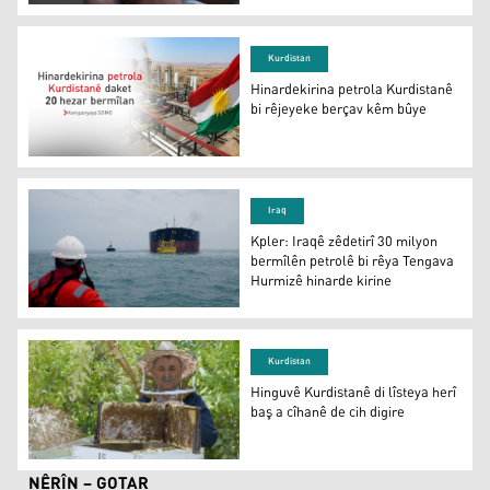
Amerîkayê 500 milyon dolarên din şandin Iraqê
Kurdistan
Hinardekirina petrola Kurdistanê
bi rêjeyeke berçav kêm bûye
Hinardekirina petrola Kurdistanê bi rêjeyeke berçav kê
Iraq
Kpler: Iraqê zêdetirî 30 milyon
bermîlên petrolê bi rêya Tengava
Hurmizê hinarde kirine
Kpler: Iraqê zêdetirî 30 milyon bermîlên petrolê bi rêya
Kurdistan
Hinguvê Kurdistanê di lîsteya herî
baş a cîhanê de cih digire
Hinguvê Kurdistanê di lîsteya herî baş a cîhanê de cih dig
NÊRÎN – GOTAR