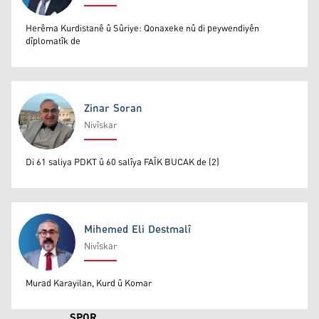
Dr. Saman Soranî
Herêma Kurdistanê û Sûriye: Qonaxeke nû di peywendiyên
dîplomatîk de
Zinar Soran
Nivîskar
Zinar Soran
Di 61 saliya PDKT û 60 salîya FAÎK BUCAK de (2)
Mihemed Eli Destmalî
Nivîskar
Mihemed Eli Destmalî
Murad Karayilan, Kurd û Komar
SPOR