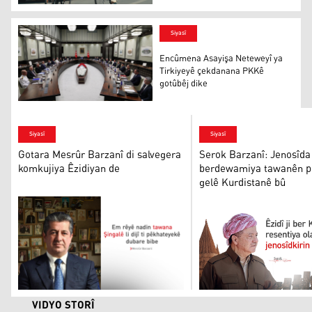
Kurdek û hevjîna xwe ya Romanî ji Brîtanyayê bi duçerxe
Siyasî
Encûmena Asayişa Neteweyî ya
Tirkiyeyê çekdanana PKKê
gotûbêj dike
Encûmena Asayişa Neteweyî ya Tirkiyeyê çekdanana PKK
Siyasî
Siyasî
Gotara Mesrûr Barzanî di salvegera
Serok Barzanî: Jenosîda
komkujiya Êzidiyan de
berdewamiya tawanên pêş
gelê Kurdistanê bû
Mesrûr Barzanî
Serok Barzanî
VIDYO STORÎ