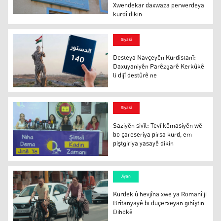
Xwendekar daxwaza perwerdeya
kurdî dikin
Zimanê erebî li Zanîngeha Kobaniyê bûye astengî: Xwen
Siyasî
Desteya Navçeyên Kurdistanî:
Daxuyaniyên Parêzgarê Kerkûkê
li dijî destûrê ne
Desteya Navçeyên Kurdistanî: Daxuyaniyên Parêzgarê Ker
Siyasî
Saziyên sivîl: Tevî kêmasiyên wê
bo çareseriya pirsa kurd, em
piştgiriya yasayê dikin
Saziyên sivîl: Tevî kêmasiyên wê bo çareseriya pirsa kurd
Jiyan
Kurdek û hevjîna xwe ya Romanî ji
Brîtanyayê bi duçerxeyan gihîştin
Dihokê