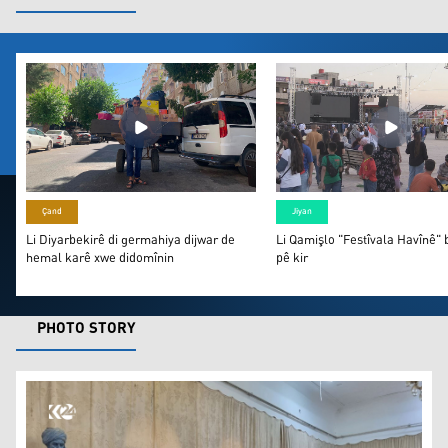
Li Diyarbekirê di germahiya dijwar de hemal karê xwe d
Li Qamişlo "Festîvala H
Çand
Jiyan
Li Diyarbekirê di germahiya dijwar de
Li Qamişlo "Festîvala Havînê" b
hemal karê xwe didomînin
pê kir
PHOTO STORY