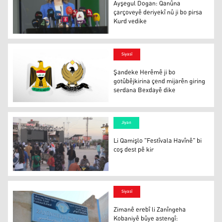
Ayşegul Dogan: Qanûna
çarçoveyê deriyekî nû ji bo pirsa
Kurd vedike
Ayşegul Dogan: Qanûna çarçoveyê deriyekî nû ji bo pirsa
Siyasî
Şandeke Herêmê ji bo
gotûbêjkirina çend mijarên giring
serdana Bexdayê dike
Şandeke Herêmê ji bo gotûbêjkirina çend mijarên giring
Jiyan
Li Qamişlo "Festîvala Havînê" bi
coş dest pê kir
Li Qamişlo "Festîvala Havînê" bi coş dest pê kir
Siyasî
Zimanê erebî li Zanîngeha
Kobaniyê bûye astengî: