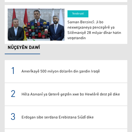
Hinguvê Kurdistanê wekî berhemeke dermanî hat piştras
Tendirustî
Saman Berzincî: Ji bo
nexweşxaneya penceşêrê ya
Silêmaniyê 28 milyar dînar hatin
veqetandin
Saman Berzincî: Ji bo nexweşxaneya penceşêrê ya Silêma
NÛÇEYÊN DAWÎ
1
Amerîkayê 500 milyon dolarên din şandin Iraqê
2
Hêla Asmanî ya Qeterê geştên xwe bo Hewlêrê dest pê dike
3
Erdogan sibe serdana Erebistana Siûdî dike