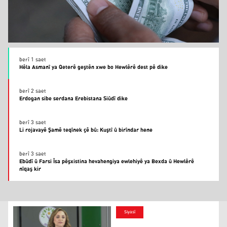
berî 1 saet
Hêla Asmanî ya Qeterê geştên xwe bo Hewlêrê dest pê dike
berî 2 saet
Erdogan sibe serdana Erebistana Siûdî dike
berî 3 saet
Li rojavayê Şamê teqînek çê bû: Kuştî û birîndar hene
berî 3 saet
Ebûdî û Farsi Îsa pêşxistina hevahengiya ewlehiyê ya Bexda û Hewlêrê
nîqaş kir
Siyasî