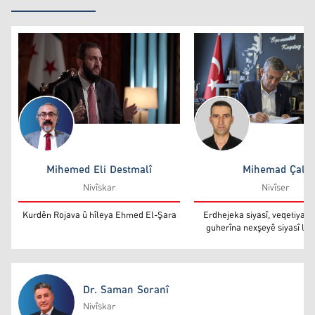
Kurdên Rojava û hîleya Ehmed El-Şara
Erdhejeka siyasî, veqet
Mihemed Eli Destmalî
Mihemad Çalî
Mihemed Eli Destmalî
Mihemad Çalî
Nivîskar
Nivîser
Kurdên Rojava û hîleya Ehmed El-Şara
Erdhejeka siyasî, veqetiyan
guherîna nexşeyê siyasî li T
Dr. Saman Soranî
Nivîskar