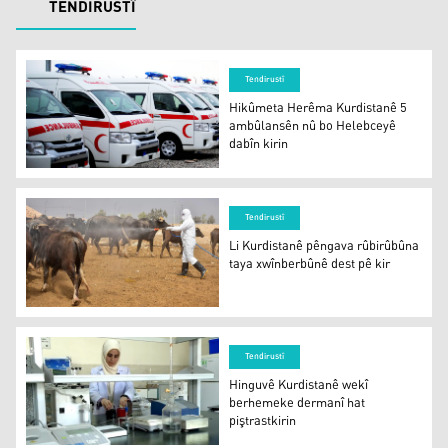
TENDIRUSTÎ
Tendirustî
Hikûmeta Herêma Kurdistanê 5
ambûlansên nû bo Helebceyê
dabîn kirin
Hikûmeta Herêma Kurdistanê 5 ambûlansên nû bo Heleb
Tendirustî
Li Kurdistanê pêngava rûbirûbûna
taya xwînberbûnê dest pê kir
Li Kurdistanê pêngava rûbirûbûna taya xwînberbûnê dest
Tendirustî
Hinguvê Kurdistanê wekî
berhemeke dermanî hat
piştrastkirin