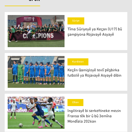
Sûriye
Tîma Sûriyeyê ya Keçan (U17) bû
şampiyona Rojavayê Asyayê
Tîma Sûriyeyê ya Keçan (U17) bû şampiyona Rojavayê A
Kurdistan
Keçên Qamişloyê tevlî pêşbirka
futbolê ya Rojavayê Asyayê dibin
Keçên Qamişloyê tevlî pêşbirka futbolê ya Rojavayê Asya
Cîhan
Ingiltirayê bi serkeftineke mezin
Fransa têk bir û bû 3emîna
Mondîala 2026an
Ingiltirayê bi serkeftineke mezin Fransa têk bir û bû 3