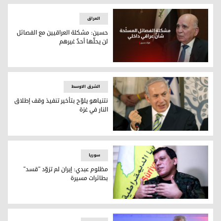
العراق
حسين: مشكلة العراقيين مع الفصائل
لن يحلّها أحدٌ غيرهم
فؤاد حسين
الشرق الاوسط
نتنياهو يلوّح بتأخير تنفيذ وقف إطلاق
النار في غزة
نتنياهو
سوریا
مظلوم عبدي: إيران لم تزوّد "قسد"
بطائرات مسيرة
مظلوم عبدي