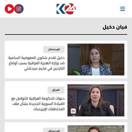
Open Menu
فيان دخيل
کوردستان
دخيل تقدم شكوى للمفوضية السامية
ضد وزارة الهجرة العراقية بسبب أوضاع
النازحين في مخيم سردشتي
المتحدثة باسم كتلة الحزب الديمقراطي الكوردستاني في مجلس ال
العراق
دعوات للحكومة العراقية للتواصل مع
القيادة السورية الجديدة بشأن ملف
المختطفات الإيزيديات
المتحدثة باسم كتلة الحزب الديمقراطي الكوردستاني في البرلمان 
کوردستان