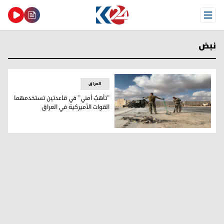
Open Menu
نبض
العراق
"تأهبٌ أمني" في قاعدتين تستخدمهما
القوات الأميركية في العراق
قاعدة عين الأسد (أرشيفية- فرانس برس)