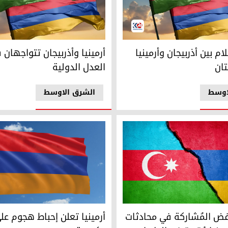
تقدم
بيجاني والأرميني
العلمان الأذربيجاني والأرميني
م بين أذربيجان وأرمينيا
أرمينيا وأذربيجان تتواجهان
ان
العدل الدولية
اوسط
الشرق الاوسط
يني والأذربيجاني
العلم الأرميني
رفض المُشاركة في محادثات
أرمينيا تعلن إحباط هجوم عل