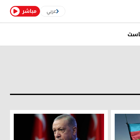
عربي
مباشر
است