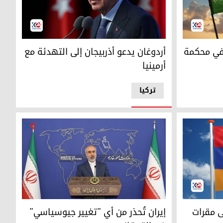
الرئيس التركي رجب طيب أردوغان
 في محكمة
أردوغان يدعو أذربيجان إلى التهدئة مع
أرمينيا
ترکیا
الناطق باسم الخارجية الإيرانية ناصر كنعاني
ى مقرات
إيران تُحذر من أي "تغيير جيوسياسي"