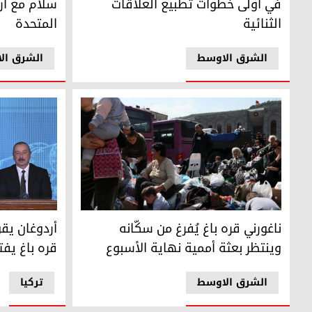
في أولى خطوات تطبيع العلاقات
سلام مع أرم
الثنائية
المتحدة
الشرق الاوسط
الشرق ال
لاجئون أرمن ينتظرون في ساحة في وسط مدينة غوريس في 29 أيلول/سبتمبر 2023 قبل أن يتم إجلاؤهم إلى مدن أرمنية مختلفة / AFP
الرئيسان الأ
ناغورني قره باغ يُفرغ من سكّانه
أردوغان يقو
وينتظر بعثة أممية نهاية الأسبوع
قره باغ يف
الشرق الاوسط
ترکیا