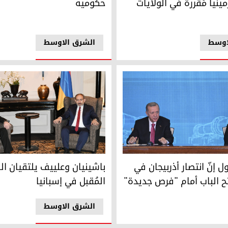
ينيا مُقررة في الولايات
حكومية
اوسط
الشرق الاوسط
ذربيجاني إلهام علييف والتركي رجب طيب أردوغان
رئيس الوزراء الأرميني نيكول با
ل إنّ انتصار أذربيجان في
باشينيان وعلييف يلتقيان ا
تح الباب أمام "فرص جديدة"
المُقبل في إسبانيا
الشرق الاوسط